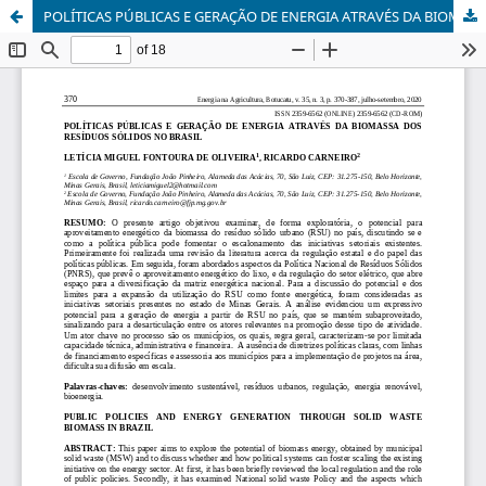
POLÍTICAS PÚBLICAS E GERAÇÃO DE ENERGIA ATRAVÉS DA BIOMASSA DOS RESÍDUOS SÓLIDOS NO BRASIL