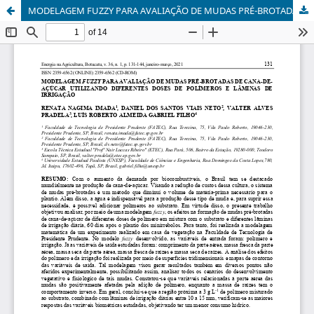
MODELAGEM FUZZY PARA AVALIAÇÃO DE MUDAS PRÉ-BROTADAS DE CANA-DE-AÇÚCAR UTILIZANDO DIFERENTES DOSES DE POLÍMEROS E LÂMINAS DE IRRIGAÇÃO