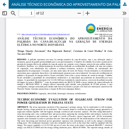
ANÁLISE TÉCNICO ECONÔMICA DO APROVEITAMENTO DA PALHADA DA CANA-DE-AÇÚCAR NA GERAÇÃO DE ENERGIA ELÉTRICA NO NORTE DO PARANÁ