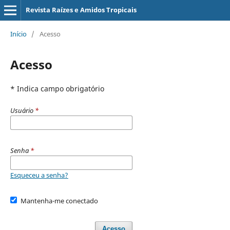
Revista Raízes e Amidos Tropicais
Início
/
Acesso
Acesso
* Indica campo obrigatório
Usuário
*
Senha
*
Esqueceu a senha?
Mantenha-me conectado
Acesso