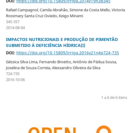
DOI:
https://doi.org/10.15809/irriga.2014v19n3p345
Rafael Campagnol, Camila Abrahão, Simone da Costa Mello, Victoria
Rossmary Santa Cruz Oviedo, Keigo Minami
345-357
2014-08-04
IMPACTOS NUTRICIONAIS E PRODUÇÃO DE PIMENTÃO
SUBMETIDO À DEFICIÊNCIA HÍDRICA(I)
DOI:
https://doi.org/10.15809/irriga.2016v21n4p724-735
Géssica Silva Lima, Fernando Broetto, Antônio de Pádua Sousa,
Joselina de Souza Correia, Alexsandro Oliveira da Silva
724-735
2016-10-06
1 a 6 de 6 itens