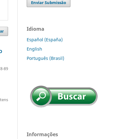
Enviar Submissão
Idioma
ar
Español (España)
English
O
Português (Brasil)
78-89
itens
Informações