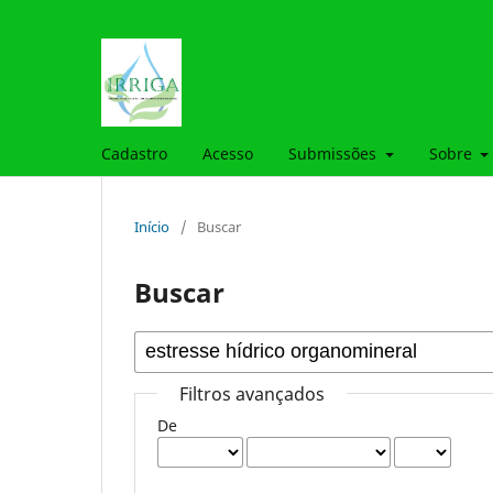
Cadastro
Acesso
Submissões
Sobre
Início
/
Buscar
Buscar
Filtros avançados
De