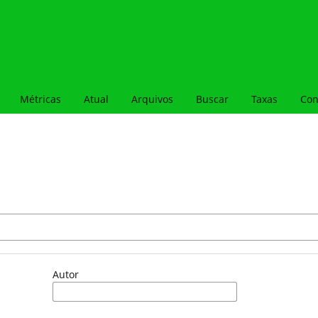
Métricas
Atual
Arquivos
Buscar
Taxas
Con
Autor