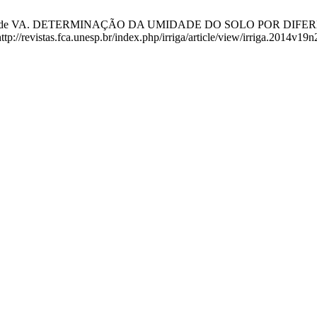
raga F de VA. DETERMINAÇÃO DA UMIDADE DO SOLO POR DIFERE
tp://revistas.fca.unesp.br/index.php/irriga/article/view/irriga.2014v19