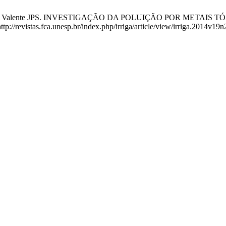
 AMM da, Valente JPS. INVESTIGAÇÃO DA POLUIÇÃO POR METAIS T
tp://revistas.fca.unesp.br/index.php/irriga/article/view/irriga.2014v19