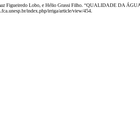
lva, Thomaz Figueiredo Lobo, e Hélio Grassi Filho. “QUALIDAD
fca.unesp.br/index.php/irriga/article/view/454.