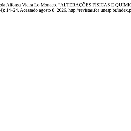
atos, e Paola Alfonsa Vieira Lo Monaco. “ALTERAÇÕES FÍSICA
4): 14–24. Acessado agosto 8, 2026. http://revistas.fca.unesp.br/index.p