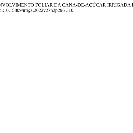
NTO E DESENVOLVIMENTO FOLIAR DA CANA-DE-AÇÚCAR IRRIG
 doi:10.15809/irriga.2022v27n2p296-310.