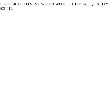
a Silva. “IS IT POSSIBLE TO SAVE WATER WITHOUT LOSING Q
p503-515.