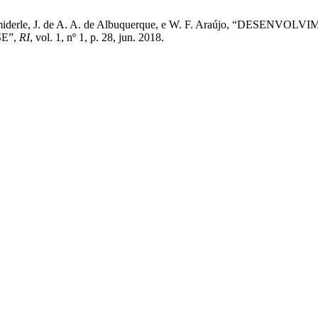
, O. J. Smiderle, J. de A. A. de Albuquerque, e W. F. Araújo,
E”,
RI
, vol. 1, nº 1, p. 28, jun. 2018.