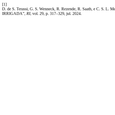
[1]
D. de S. Terassi, G. S. Wenneck, R. Rezende, R. Saath,
IRRIGADA”,
RI
, vol. 29, p. 317–329, jul. 2024.