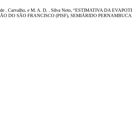
ilva, A. A. de . Carvalho, e M. A. D. . Silva Neto, “ESTIMAT
ÃO DO SÃO FRANCISCO (PISF), SEMIÁRIDO PERNAMBUC