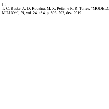
[1]
T. C. Buske, A. D. Robaina, M. X. Peiter, e R. R. T
MILHO*”,
RI
, vol. 24, nº 4, p. 693–703, dez. 2019.