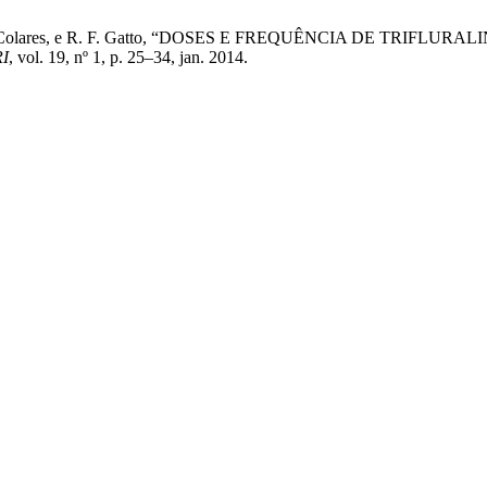
. de F. B. Colares, e R. F. Gatto, “DOSES E FREQUÊNCIA DE 
RI
, vol. 19, nº 1, p. 25–34, jan. 2014.