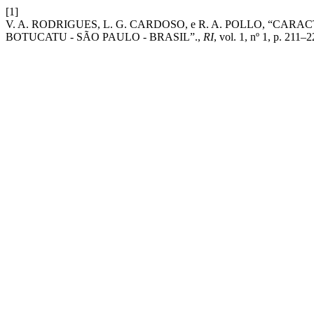
[1]
V. A. RODRIGUES, L. G. CARDOSO, e R. A. POLLO, “C
BOTUCATU - SÃO PAULO - BRASIL”.,
RI
, vol. 1, nº 1, p. 211–