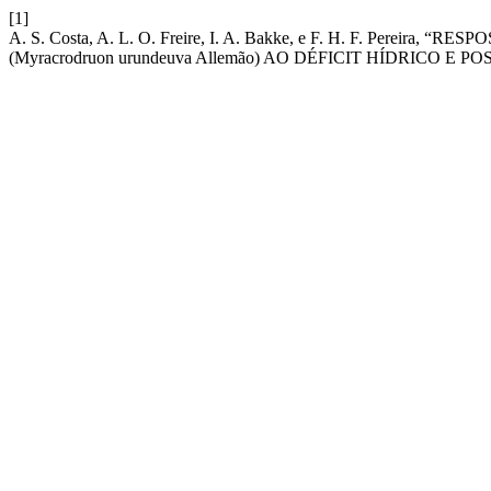
[1]
A. S. Costa, A. L. O. Freire, I. A. Bakke, e F. H. F. Pere
(Myracrodruon urundeuva Allemão) AO DÉFICIT HÍDRICO 