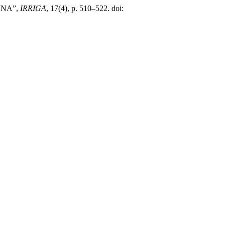
INA”,
IRRIGA
, 17(4), p. 510–522. doi: