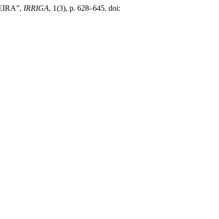
EIRA”,
IRRIGA
, 1(3), p. 628–645. doi: