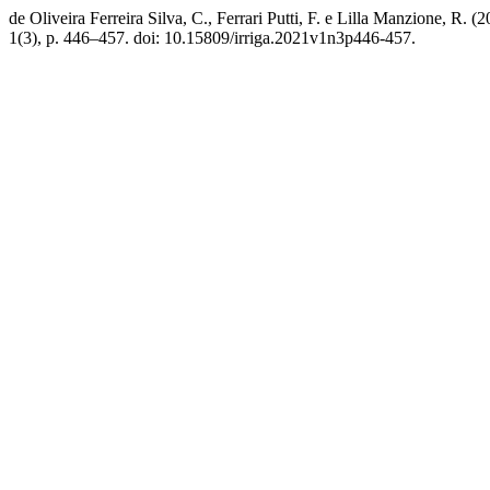
de Oliveira Ferreira Silva, C., Ferrari Putti, F. e Lill
1(3), p. 446–457. doi: 10.15809/irriga.2021v1n3p446-457.