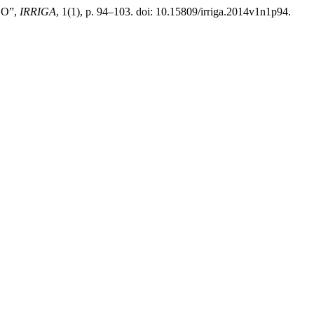
DO”,
IRRIGA
, 1(1), p. 94–103. doi: 10.15809/irriga.2014v1n1p94.