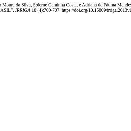
ulo Cesar Moura da Silva, Solerne Caminha Costa, e Adriana de Fá
ASIL”.
IRRIGA
18 (4):700-707. https://doi.org/10.15809/irriga.2013