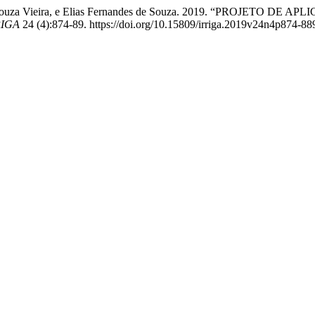
Haddad Souza Vieira, e Elias Fernandes de Souza. 2019. “PRO
RIGA
24 (4):874-89. https://doi.org/10.15809/irriga.2019v24n4p874-88