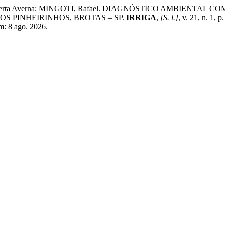
E, Roberta Averna; MINGOTI, Rafael. DIAGNÓSTICO AMBIEN
 PINHEIRINHOS, BROTAS – SP.
IRRIGA
,
[S. l.]
, v. 21, n. 1,
em: 8 ago. 2026.