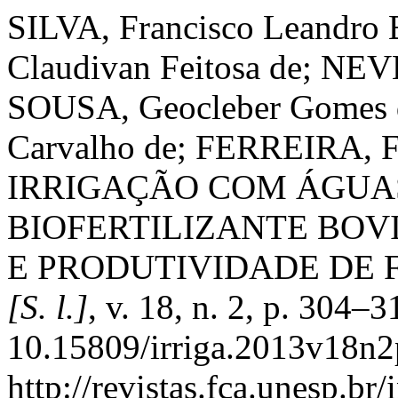
SILVA, Francisco Leandro
Claudivan Feitosa de; NEV
SOUSA, Geocleber Gomes 
Carvalho de; FERREIRA, Fr
IRRIGAÇÃO COM ÁGUAS
BIOFERTILIZANTE BOV
E PRODUTIVIDADE DE 
[S. l.]
, v. 18, n. 2, p. 304–
10.15809/irriga.2013v18n2
http://revistas.fca.unesp.br