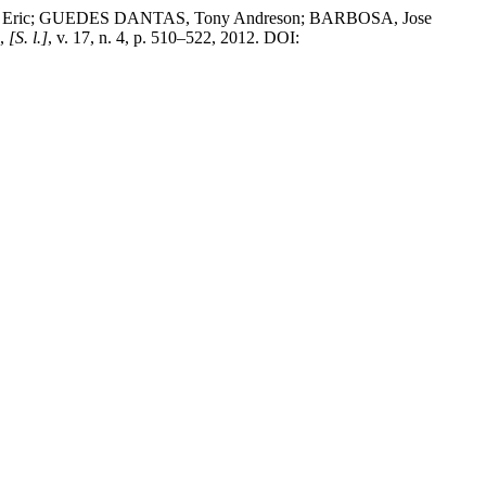
os Eric; GUEDES DANTAS, Tony Andreson; BARBOSA, Jose
,
[S. l.]
, v. 17, n. 4, p. 510–522, 2012. DOI: