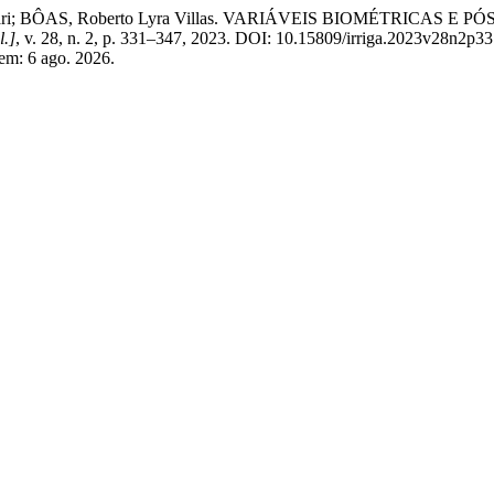
 Ferrari; BÔAS, Roberto Lyra Villas. VARIÁVEIS BIOMÉTRI
l.]
, v. 28, n. 2, p. 331–347, 2023. DOI: 10.15809/irriga.2023v28n2p3
 em: 6 ago. 2026.