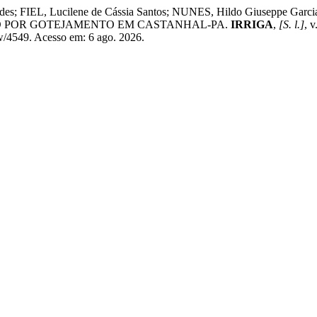
s; FIEL, Lucilene de Cássia Santos; NUNES, Hildo Giuseppe Garcia
DO POR GOTEJAMENTO EM CASTANHAL-PA.
IRRIGA
,
[S. l.]
, 
iew/4549. Acesso em: 6 ago. 2026.