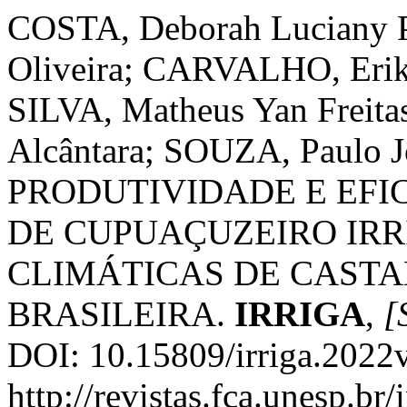
COSTA, Deborah Luciany Pi
Oliveira; CARVALHO, Erika 
SILVA, Matheus Yan Freit
Alcântara; SOUZA, Paulo Jo
PRODUTIVIDADE E EFI
DE CUPUAÇUZEIRO IR
CLIMÁTICAS DE CASTA
BRASILEIRA.
IRRIGA
,
[S
DOI: 10.15809/irriga.2022
http://revistas.fca.unesp.br