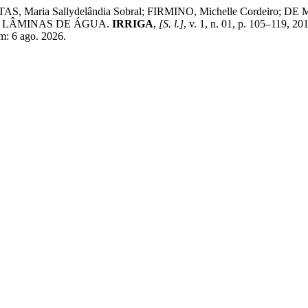
EITAS, Maria Sallydelândia Sobral; FIRMINO, Michelle Cordei
E LÂMINAS DE ÁGUA.
IRRIGA
,
[S. l.]
, v. 1, n. 01, p. 105–119, 
em: 6 ago. 2026.