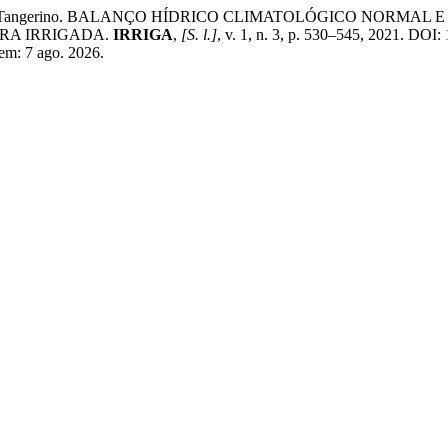
o Braz Tangerino. BALANÇO HÍDRICO CLIMATOLÓGICO NORMA
RA IRRIGADA.
IRRIGA
,
[S. l.]
, v. 1, n. 3, p. 530–545, 2021. DOI
 em: 7 ago. 2026.