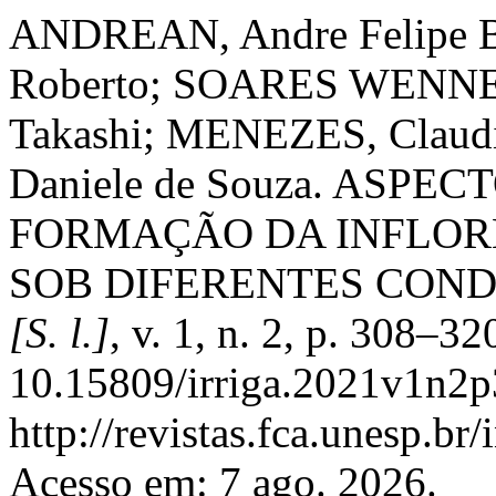
ANDREAN, Andre Felipe B
Roberto; SOARES WENNEC
Takashi; MENEZES, Claud
Daniele de Souza. ASP
FORMAÇÃO DA INFLOR
SOB DIFERENTES COND
[S. l.]
, v. 1, n. 2, p. 308–3
10.15809/irriga.2021v1n2p
http://revistas.fca.unesp.br
Acesso em: 7 ago. 2026.