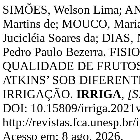
SIMÕES, Welson Lima; AN
Martins de; MOUCO, Maria
Jucicléia Soares da; DIAS,
Pedro Paulo Bezerra. F
QUALIDADE DE FRUTO
ATKINS’ SOB DIFERENT
IRRIGAÇÃO.
IRRIGA
,
[S.
DOI: 10.15809/irriga.2021
http://revistas.fca.unesp.br
Acesso em: 8 ago. 2026.