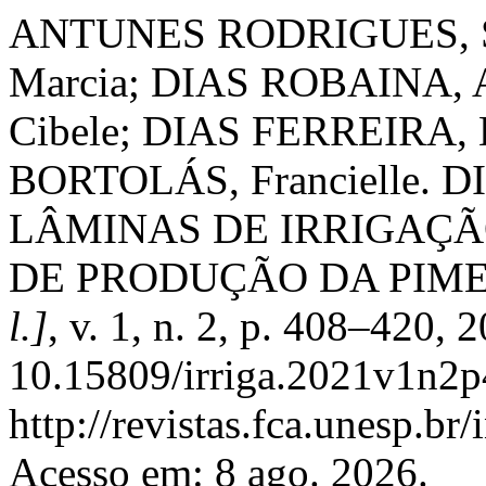
ANTUNES RODRIGUES, Si
Marcia; DIAS ROBAINA, A
Cibele; DIAS FERREIRA,
BORTOLÁS, Francielle.
LÂMINAS DE IRRIGAÇ
DE PRODUÇÃO DA PIME
l.]
, v. 1, n. 2, p. 408–420, 
10.15809/irriga.2021v1n2p
http://revistas.fca.unesp.br
Acesso em: 8 ago. 2026.