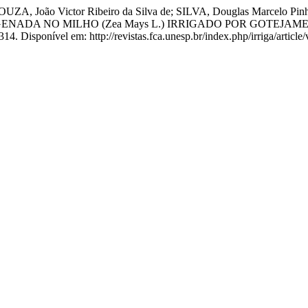
UZA, João Victor Ribeiro da Silva de; SILVA, Douglas Marcelo Pin
ENADA NO MILHO (Zea Mays L.) IRRIGADO POR GOTEJA
4. Disponível em: http://revistas.fca.unesp.br/index.php/irriga/articl