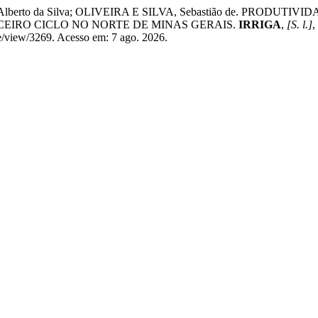
rlos Alberto da Silva; OLIVEIRA E SILVA, Sebastião de. PR
CEIRO CICLO NO NORTE DE MINAS GERAIS.
IRRIGA
,
[S. l.]
,
cle/view/3269. Acesso em: 7 ago. 2026.