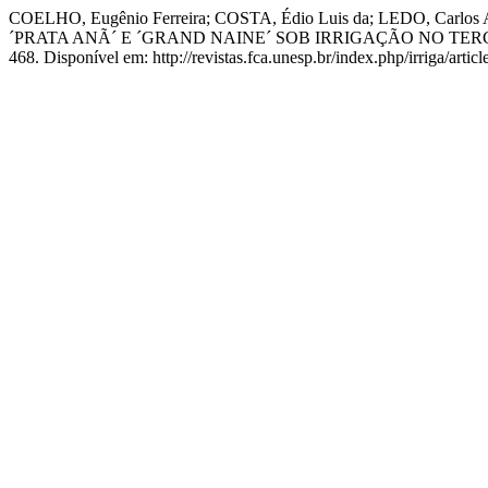
COELHO, Eugênio Ferreira; COSTA, Édio Luis da; LEDO, Ca
´PRATA ANÃ´ E ´GRAND NAINE´ SOB IRRIGAÇÃO NO TER
468. Disponível em: http://revistas.fca.unesp.br/index.php/irriga/arti