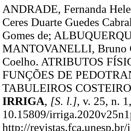
ANDRADE, Fernanda Hele
Ceres Duarte Guedes Cabr
Gomes de; ALBUQUERQUE 
MANTOVANELLI, Bruno C
Coelho. ATRIBUTOS FÍS
FUNÇÕES DE PEDOTRA
TABULEIROS COSTEIR
IRRIGA
,
[S. l.]
, v. 25, n. 
10.15809/irriga.2020v25n1
http://revistas.fca.unesp.br