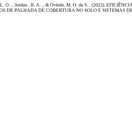
eisenhoff, L. O. ., Jordan , R. A. ., & Oviedo, M. O. da S. . (2
POS DE PALHADA DE COBERTURA NO SOLO E SISTEMAS D