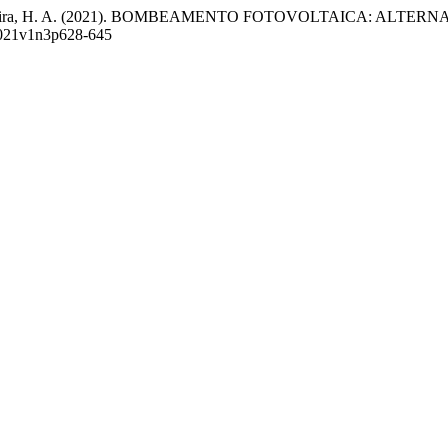
 M. A., & Pereira, H. A. (2021). BOMBEAMENTO FOTOVOLTAICA
a.2021v1n3p628-645