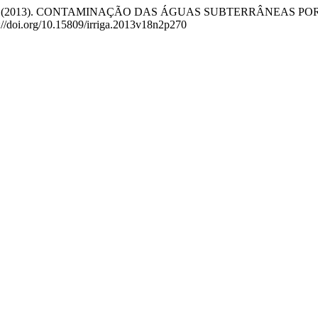
S., & Hermes, E. (2013). CONTAMINAÇÃO DAS ÁGUAS SUBTERR
s://doi.org/10.15809/irriga.2013v18n2p270