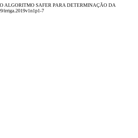
. APLICAÇÃO DO ALGORITMO SAFER PARA DETERMINAÇÃO DA
809/irriga.2019v1n1p1-7