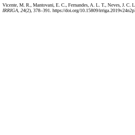
Vicente, M. R., Mantovani, E. C., Fernandes, A. L. T., Neve
IRRIGA
,
24
(2), 378–391. https://doi.org/10.15809/irriga.2019v24n2