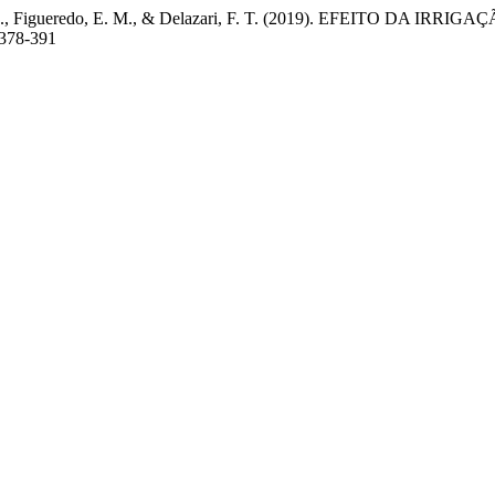
s, J. C. L., Figueredo, E. M., & Delazari, F. T. (2019). EFE
p378-391