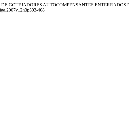
7). OBSTRUÇÃO DE GOTEJADORES AUTOCOMPENSANTES ENTERR
irriga.2007v12n3p393-408