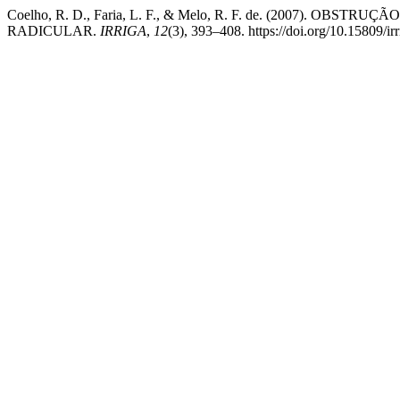
Coelho, R. D., Faria, L. F., & Melo, R. F. de. (200
RADICULAR.
IRRIGA
,
12
(3), 393–408. https://doi.org/10.15809/