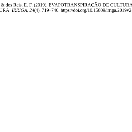
maral, C. H., & dos Reis, E. F. (2019). EVAPOTRANSPIRAÇÃO 
TURA.
IRRIGA
,
24
(4), 719–746. https://doi.org/10.15809/irriga.2019