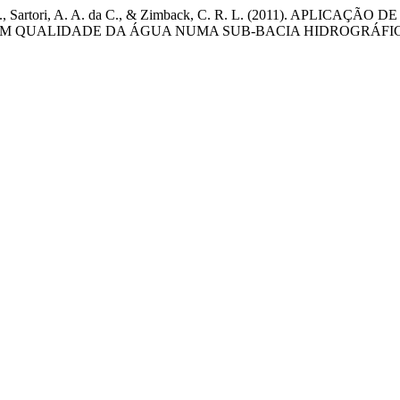
lva, R. F. B., Sartori, A. A. da C., & Zimback, C. R. L. (2011)
OM QUALIDADE DA ÁGUA NUMA SUB-BACIA HIDROGRÁFI