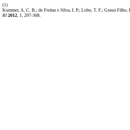
(1)
Kummer, A. C. B.; de Freitas e Silva, I. P.; Lobo, T. F.; 
RI
2012
,
1
, 297-308.