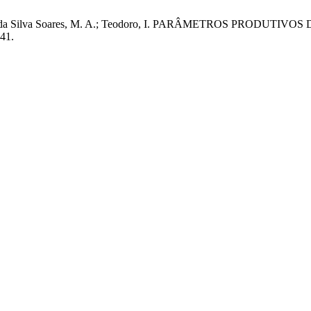
Araújo, E.; da Silva Soares, M. A.; Teodoro, I. PARÂMETROS P
-41.