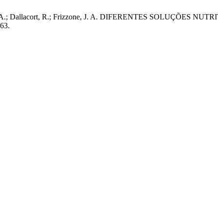
alves, A. C. A.; Dallacort, R.; Frizzone, J. A. DIFERENTES S
363.